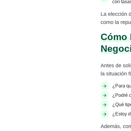
con tasa
La elección 
como la repu
Cómo E
Negoc
Antes de sol
la situación 
¿Para qu
¿Podré c
¿Qué tip
¿Estoy d
Además, comp