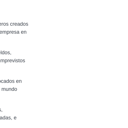
eros creados
a empresa en
ldos,
 imprevistos
focados en
el mundo
s,
vadas, e