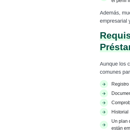
el perfil
Además, much
empresarial y
Requis
Prést
Aunque los cr
comunes par
Registro 
Document
Comproba
Historial
Un plan 
están em