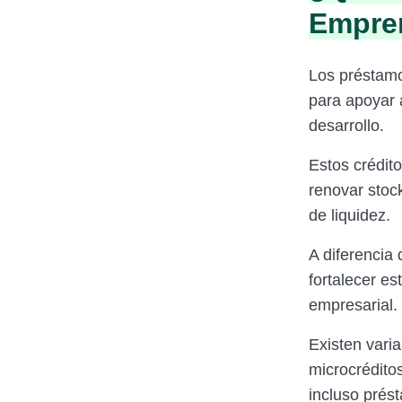
Empre
Los préstam
para apoyar 
desarrollo.
Estos crédit
renovar stock
de liquidez.
A diferencia
fortalecer e
empresarial.
Existen vari
microcréditos
incluso prést