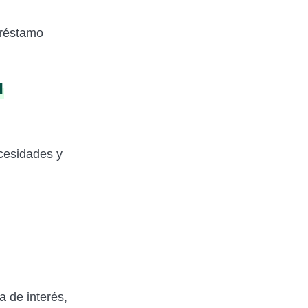
préstamo
u
ecesidades y
a de interés,