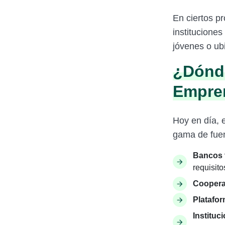
En ciertos p
instituciones
jóvenes o ub
¿Dónde
Empre
Hoy en día,
gama de fuen
Bancos t
requisito
Cooperat
Platafor
Instituc