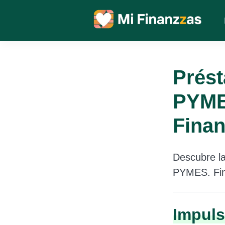
Prés
PYME
Finan
Descubre l
PYMES. Fina
Impuls