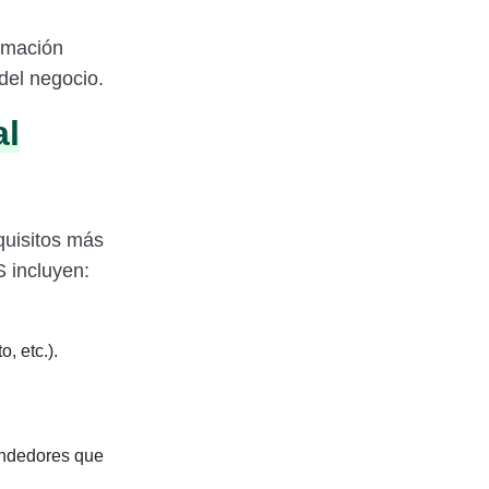
rmación
del negocio.
al
equisitos más
 incluyen:
, etc.).
endedores que