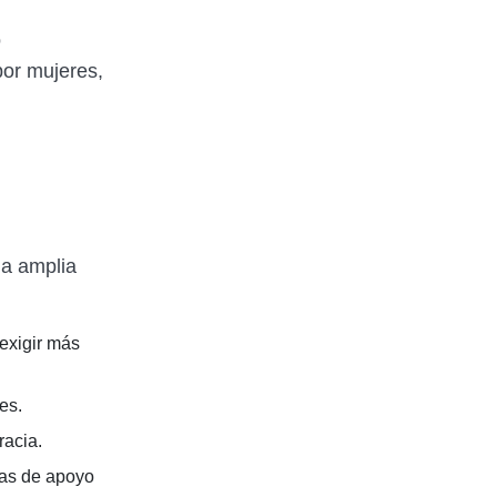
o
por mujeres,
a amplia
exigir más
es.
racia.
as de apoyo