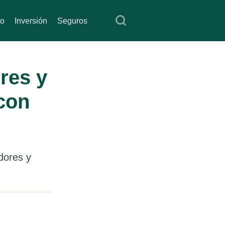
to
Inversión
Seguros
res y
con
dores y