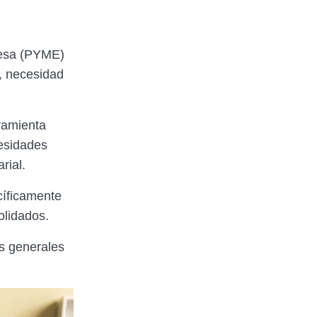
resa (PYME)
o, necesidad
ramienta
cesidades
rial.
cíficamente
olidados.
os generales