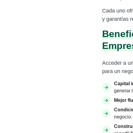
Cada uno ofr
y garantías 
Benefi
Empres
Acceder a un
para un nego
Capital 
generar l
Mejor flu
Condicio
negocio.
Construc