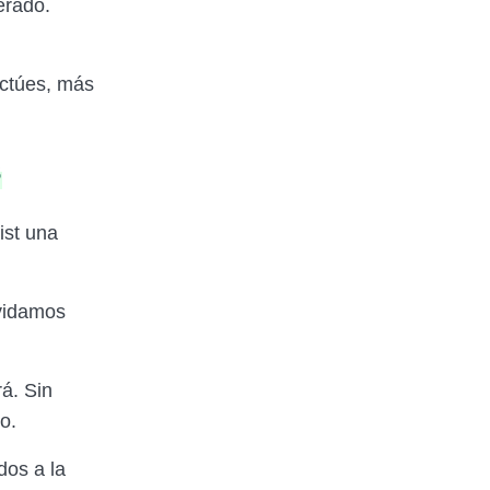
erado.
actúes, más
s
ist una
lvidamos
rá. Sin
o.
dos a la