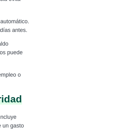
 automático.
días antes.
aldo
esos puede
 empleo o
ridad
incluye
e un gasto