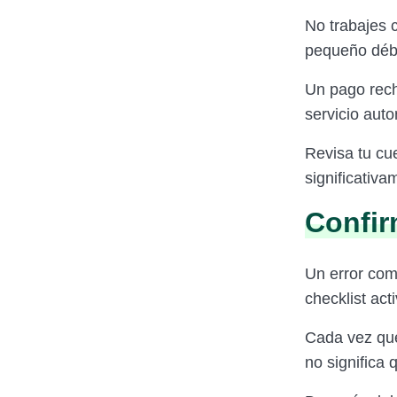
No trabajes c
pequeño débi
Un pago rech
servicio auto
Revisa tu cu
significativa
Confir
Un error com
checklist act
Cada vez que
no significa 