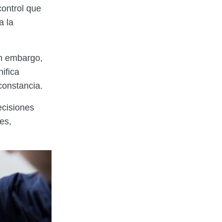
control que
a la
in embargo,
ifica
constancia.
ecisiones
es,