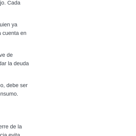
ijo. Cada
quien ya
a cuenta en
ve de
idar la deuda
go, debe ser
consumo.
erre de la
cia evita