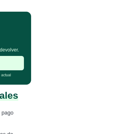
devolver.
 actual
ales
l pago