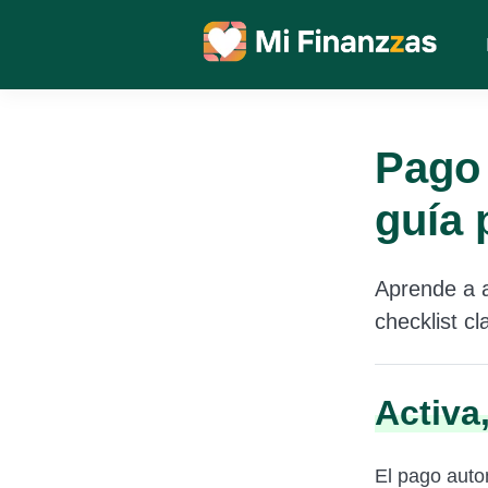
Pago 
guía 
Aprende a a
checklist c
Activa
El pago autom