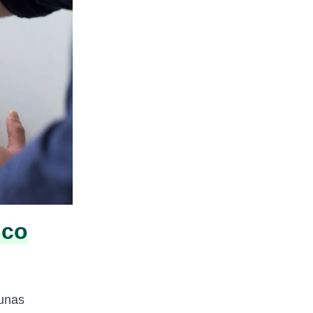
ico
gunas