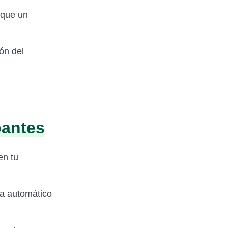
 que un
ón del
bantes
en tu
ea automático