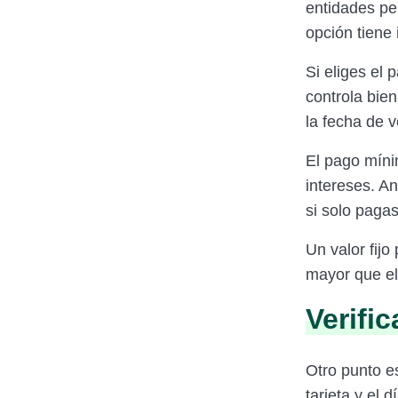
entidades per
opción tiene 
Si eliges el 
controla bie
la fecha de 
El pago míni
intereses. An
si solo paga
Un valor fij
mayor que el
Verifi
Otro punto es
tarjeta y el 