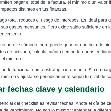
miten pagar el total de la factura, el mínimo o un valor f
impactos distintos en tus finanzas.
pago total, reduces el riesgo de intereses. Es ideal para 
n sus gastos mensuales. Pero exige saldo suficiente en l
vencimiento.
mo parece cómodo, pero puede generar una bola de nie
tes de activarlo, calcula cuánto tiempo tardarías en liqu
s el mínimo.
o puede funcionar como estrategia intermedia. Sin embar
 mínimo y ajustarse periódicamente según tu nivel de 
car fechas clave y calendario
encial del checklist es revisar fechas. Anota el día de ci
día de vencimiento. No son lo mismo y entender la diferen