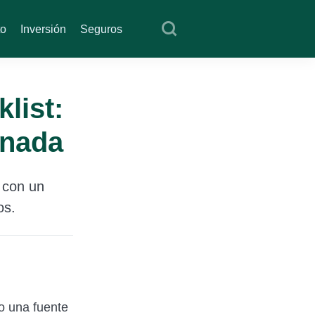
to
Inversión
Seguros
list:
 nada
a con un
os.
 o una fuente