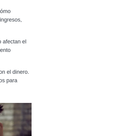
 cómo
ingresos,
 afectan el
iento
n el dinero.
cos para