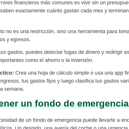
rrores financieros más comunes es vivir sin un presupu
saben exactamente cuánto gastan cada mes y terminan 
o no es una restricción, sino una herramienta para tomar
sos y egresos.
tus gastos, puedes detectar fugas de dinero y redirigir 
portantes como el ahorro o la inversión.
ctico:
Crea una hoja de cálculo simple o usa una app fi
ingresos, tus gastos fijos y luego clasifica tus gastos var
da semana.
tener un fondo de emergencia
ecesidad de un fondo de emergencia puede llevarte a en
ticos. Un despido, una avería del coche o una urgenci