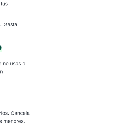
 tus
s. Gasta
o
e no usas o
an
rios. Cancela
os menores.