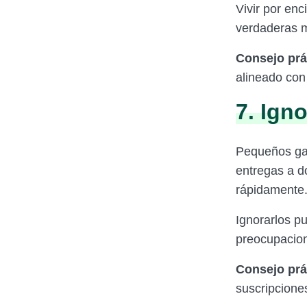
Vivir por enc
verdaderas m
Consejo prá
alineado con 
7. Ign
Pequeños gas
entregas a d
rápidamente
Ignorarlos p
preocupacio
Consejo prá
suscripcione