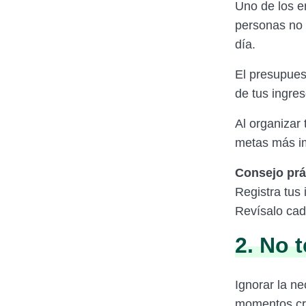
Uno de los e
personas no 
día.
El presupuest
de tus ingre
Al organizar 
metas más im
Consejo prá
Registra tus 
Revísalo ca
2. No 
Ignorar la n
momentos crí