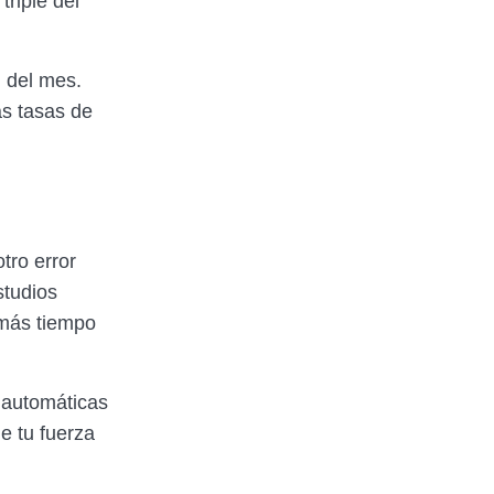
riple del
l del mes.
as tasas de
tro error
studios
 más tiempo
 automáticas
e tu fuerza