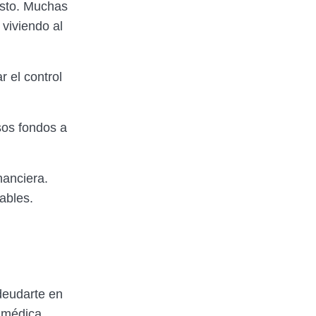
esto. Muchas
viviendo al
 el control
esos fondos a
nanciera.
iables.
deudarte en
a médica