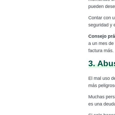
pueden deses
Contar con u
seguridad y e
Consejo prá
a un mes de 
factura más.
3. Abu
El mal uso d
más peligros
Muchas perso
es una deuda