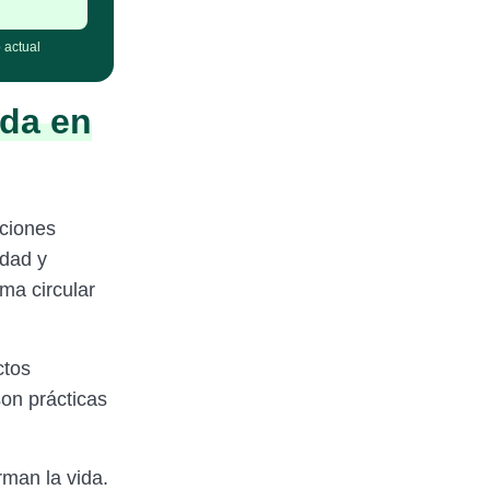
 actual
ida en
cciones
idad y
ma circular
ctos
son prácticas
rman la vida.