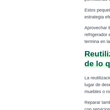
Estos pequeñ
estrategia e
Aprovechar l
refrigerador
termina en l
Reutili
de lo 
La reutilizac
lugar de des
muebles o ro
Reparar tam
con servicios