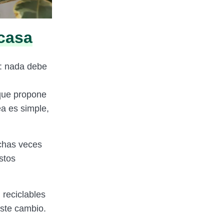
 casa
l: nada debe
oque propone
a es simple,
chas veces
stos
 reciclables
este cambio.