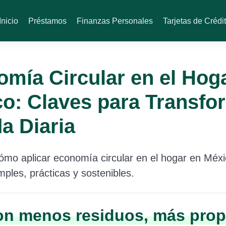
Inicio
Préstamos
Finanzas Personales
Tarjetas de Crédi
mía Circular en el Hog
o: Claves para Transfo
da Diaria
mo aplicar economía circular en el hogar en Méx
mples, prácticas y sostenibles.
on menos residuos, más prop