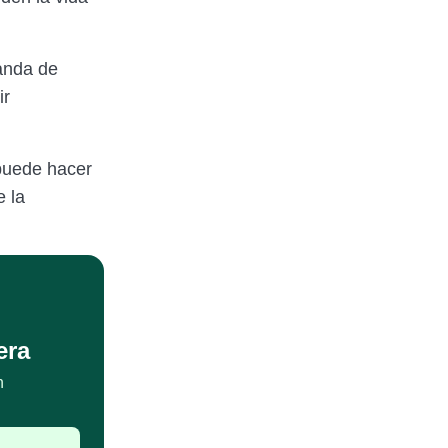
manda de
ir
 puede hacer
e la
era
n