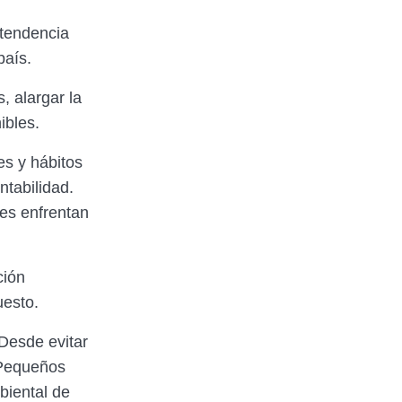
 tendencia
país.
, alargar la
ibles.
es y hábitos
tabilidad.
des enfrentan
ción
uesto.
Desde evitar
. Pequeños
biental de