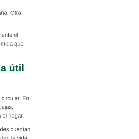
ana. Otra
mente el
comida que
a útil
circular. En
cajas,
 el hogar.
ades cuentan
den la vida