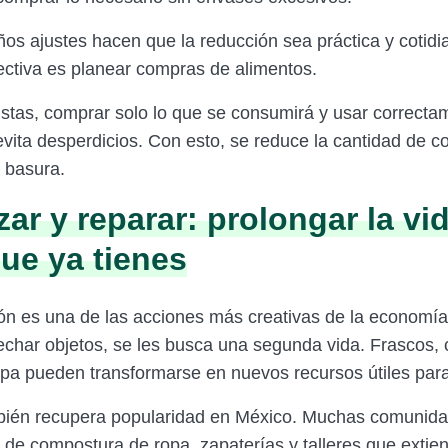
os ajustes hacen que la reducción sea práctica y cotidi
fectiva es planear compras de alimentos.
istas, comprar solo lo que se consumirá y usar correcta
 evita desperdicios. Con esto, se reduce la cantidad de 
a basura.
zar y reparar: prolongar la vid
que ya tienes
ión es una de las acciones más creativas de la economía 
echar objetos, se les busca una segunda vida. Frascos, 
pa pueden transformarse en nuevos recursos útiles para
bién recupera popularidad en México. Muchas comunid
 de compostura de ropa, zapaterías y talleres que extien