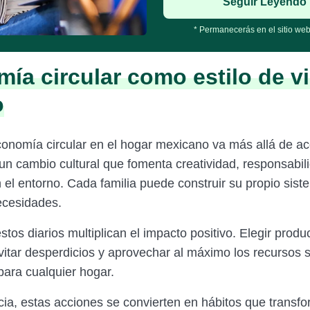
Seguir Leyendo
* Permanecerás en el sitio web
ía circular como estilo de v
o
conomía circular en el hogar mexicano va más allá de a
 un cambio cultural que fomenta creatividad, responsabil
el entorno. Cada familia puede construir su propio siste
ecesidades.
os diarios multiplican el impacto positivo. Elegir produ
vitar desperdicios y aprovechar al máximo los recursos 
para cualquier hogar.
ia, estas acciones se convierten en hábitos que transfo