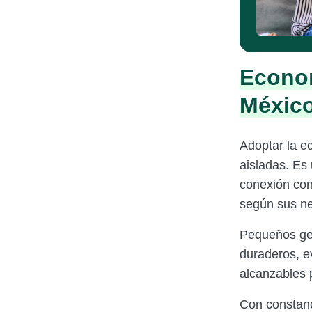
Econom
Méxic
Adoptar la e
aisladas. Es
conexión con 
según sus n
Pequeños gest
duraderos, e
alcanzables 
Con constanc