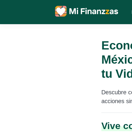
Econo
Méxic
tu Vi
Descubre có
acciones si
Vive c