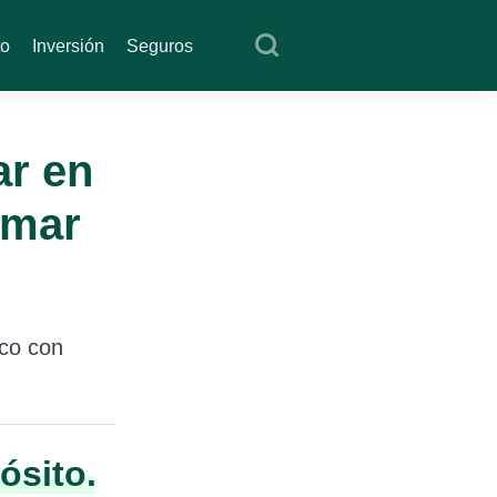
to
Inversión
Seguros
ar en
rmar
ico con
ósito.