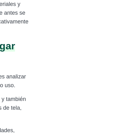
riales y
ue antes se
icativamente
ogar
es analizar
o uso.
l y también
 de tela,
dades,