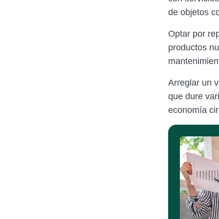
de objetos co
Optar por re
productos nu
mantenimient
Arreglar un v
que dure var
economía cir